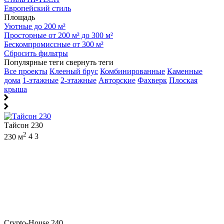
Европейский стиль
Площадь
Уютные до 200 м²
Просторные от 200 м² до 300 м²
Бескомпромиссные от 300 м²
Сбросить фильтры
Популярные теги
свернуть теги
Все проекты
Клееный брус
Комбинированные
Каменные
дома
1-этажные
2-этажные
Авторские
Фахверк
Плоская
крыша
Тайсон 230
2
230 м
4
3
Crypto-House 240