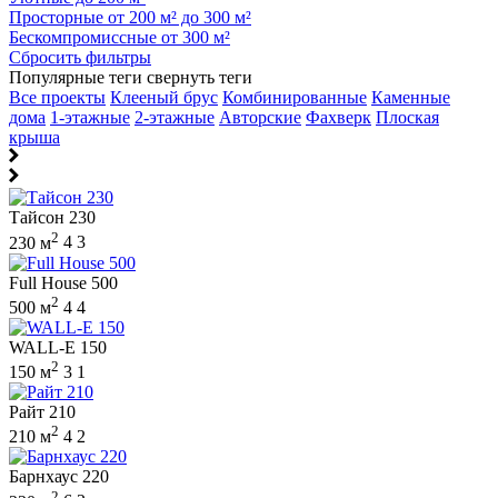
Просторные от 200 м² до 300 м²
Бескомпромиссные от 300 м²
Сбросить фильтры
Популярные теги
свернуть теги
Все проекты
Клееный брус
Комбинированные
Каменные
дома
1-этажные
2-этажные
Авторские
Фахверк
Плоская
крыша
Тайсон 230
2
230 м
4
3
Full House 500
2
500 м
4
4
WALL-E 150
2
150 м
3
1
Райт 210
2
210 м
4
2
Барнхаус 220
2