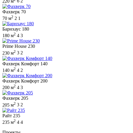
220 м
6
2
Фахверк 70
2
70 м
2
1
Барнхаус 180
2
180 м
4
3
Prime House 230
2
230 м
3
2
Фахверк Комфорт 140
2
140 м
4
2
Фахверк Комфорт 200
2
200 м
4
3
Фахверк 205
2
205 м
3
2
Райт 235
2
235 м
4
4
Проекты