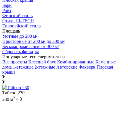
Плоская крыша
Барн
Райт
Финский стиль
Стиль HI-TECH
Европейский стиль
Площадь
Уютные до 200 м²
Просторные от 200 м² до 300 м²
Бескомпромиссные от 300 м²
Сбросить фильтры
Популярные теги
свернуть теги
Все проекты
Клееный брус
Комбинированные
Каменные
дома
1-этажные
2-этажные
Авторские
Фахверк
Плоская
крыша
Тайсон 230
2
230 м
4
3