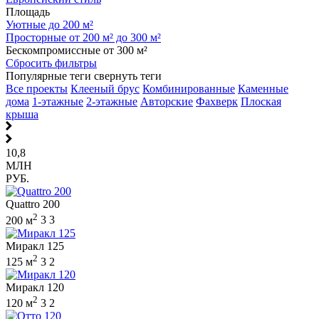
Площадь
Уютные до 200 м²
Просторные от 200 м² до 300 м²
Бескомпромиссные от 300 м²
Сбросить фильтры
Популярные теги
свернуть теги
Все проекты
Клееный брус
Комбинированные
Каменные
дома
1-этажные
2-этажные
Авторские
Фахверк
Плоская
крыша
10,8
МЛН
РУБ.
Quattro 200
2
200 м
3
3
Миракл 125
2
125 м
3
2
Миракл 120
2
120 м
3
2