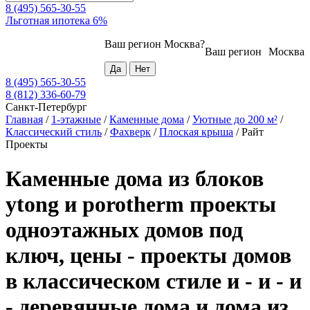
8 (495) 565-30-55
Льготная ипотека 6%
Ваш регион
Москва
?
Ваш регион
Москва
8 (495) 565-30-55
8 (812) 336-60-79
Санкт-Петербург
Главная
/
1-этажные
/
Каменные дома
/
Уютные до 200 м²
/
Классический стиль
/
Фахверк
/
Плоская крыша
/
Райт
Проекты
Каменные дома из блоков
ytong и porotherm проекты
одноэтажных домов под
ключ, цены - проекты домов
в классическом стиле и - и - и
- деревянные дома и дома из