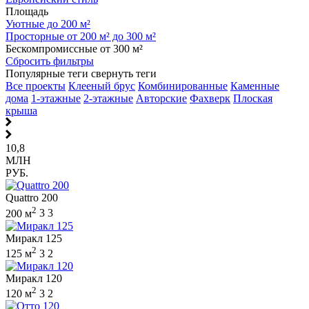
Площадь
Уютные до 200 м²
Просторные от 200 м² до 300 м²
Бескомпромиссные от 300 м²
Сбросить фильтры
Популярные теги
свернуть теги
Все проекты
Клееный брус
Комбинированные
Каменные
дома
1-этажные
2-этажные
Авторские
Фахверк
Плоская
крыша
10,8
МЛН
РУБ.
Quattro 200
2
200 м
3
3
Миракл 125
2
125 м
3
2
Миракл 120
2
120 м
3
2