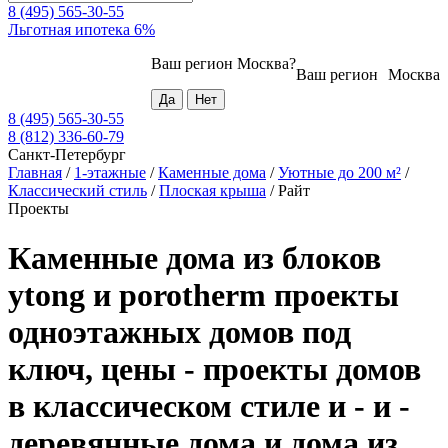
8 (495) 565-30-55
Льготная ипотека 6%
Ваш регион
Москва
?
Ваш регион
Москва
8 (495) 565-30-55
8 (812) 336-60-79
Санкт-Петербург
Главная
/
1-этажные
/
Каменные дома
/
Уютные до 200 м²
/
Классический стиль
/
Плоская крыша
/
Райт
Проекты
Каменные дома из блоков
ytong и porotherm проекты
одноэтажных домов под
ключ, цены - проекты домов
в классическом стиле и - и -
деревянные дома и дома из