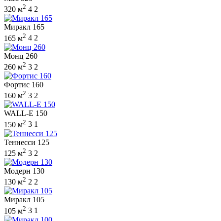
2
320 м
4
2
Миракл 165
2
165 м
4
2
Монц 260
2
260 м
3
2
Фортис 160
2
160 м
3
2
WALL-E 150
2
150 м
3
1
Теннесси 125
2
125 м
3
2
Модерн 130
2
130 м
2
2
Миракл 105
2
105 м
3
1