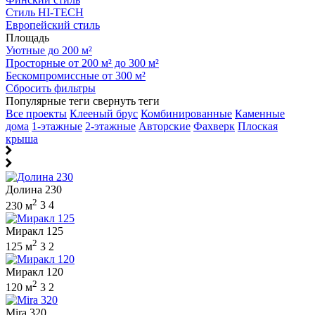
Стиль HI-TECH
Европейский стиль
Площадь
Уютные до 200 м²
Просторные от 200 м² до 300 м²
Бескомпромиссные от 300 м²
Сбросить фильтры
Популярные теги
свернуть теги
Все проекты
Клееный брус
Комбинированные
Каменные
дома
1-этажные
2-этажные
Авторские
Фахверк
Плоская
крыша
Долина 230
2
230 м
3
4
Миракл 125
2
125 м
3
2
Миракл 120
2
120 м
3
2
Mira 320