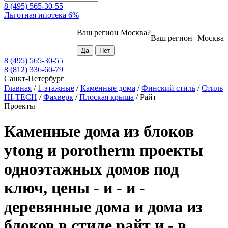
8 (495) 565-30-55
Льготная ипотека 6%
Ваш регион
Москва
?
Ваш регион
Москва
8 (495) 565-30-55
8 (812) 336-60-79
Санкт-Петербург
Главная
/
1-этажные
/
Каменные дома
/
Финский стиль
/
Стиль
HI-TECH
/
Фахверк
/
Плоская крыша
/
Райт
Проекты
Каменные дома из блоков
ytong и porotherm проекты
одноэтажных домов под
ключ, цены - и - и -
деревянные дома и дома из
блоков в стиле райт и - в