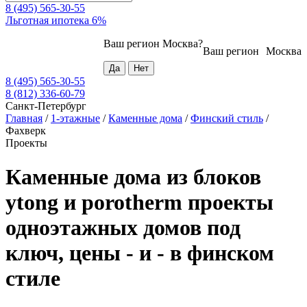
8 (495) 565-30-55
Льготная ипотека 6%
Ваш регион
Москва
?
Ваш регион
Москва
8 (495) 565-30-55
8 (812) 336-60-79
Санкт-Петербург
Главная
/
1-этажные
/
Каменные дома
/
Финский стиль
/
Фахверк
Проекты
Каменные дома из блоков
ytong и porotherm проекты
одноэтажных домов под
ключ, цены - и - в финском
стиле