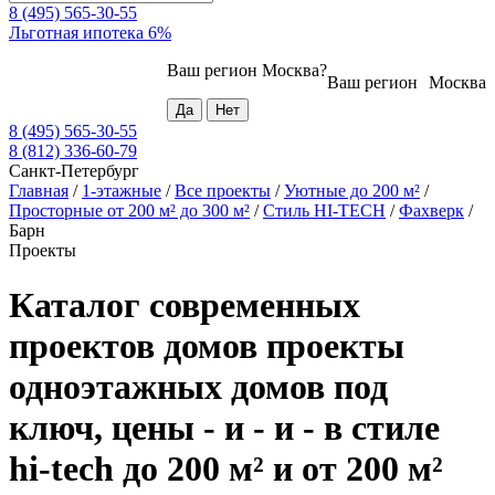
8 (495) 565-30-55
Льготная ипотека 6%
Ваш регион
Москва
?
Ваш регион
Москва
8 (495) 565-30-55
8 (812) 336-60-79
Санкт-Петербург
Главная
/
1-этажные
/
Все проекты
/
Уютные до 200 м²
/
Просторные от 200 м² до 300 м²
/
Стиль HI-TECH
/
Фахверк
/
Барн
Проекты
Каталог современных
проектов домов проекты
одноэтажных домов под
ключ, цены - и - и - в стиле
hi-tech до 200 м² и от 200 м²