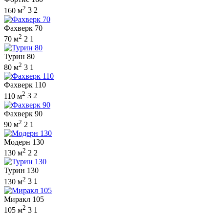
2
160 м
3
2
Фахверк 70
2
70 м
2
1
Турин 80
2
80 м
3
1
Фахверк 110
2
110 м
3
2
Фахверк 90
2
90 м
2
1
Модерн 130
2
130 м
2
2
Турин 130
2
130 м
3
1
Миракл 105
2
105 м
3
1