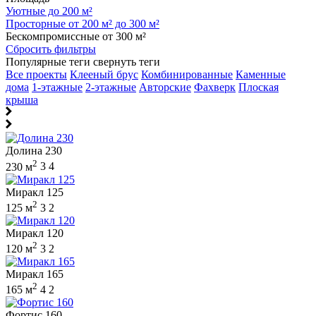
Уютные до 200 м²
Просторные от 200 м² до 300 м²
Бескомпромиссные от 300 м²
Сбросить фильтры
Популярные теги
свернуть теги
Все проекты
Клееный брус
Комбинированные
Каменные
дома
1-этажные
2-этажные
Авторские
Фахверк
Плоская
крыша
Долина 230
2
230 м
3
4
Миракл 125
2
125 м
3
2
Миракл 120
2
120 м
3
2
Миракл 165
2
165 м
4
2
Фортис 160