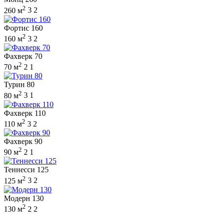
2
260 м
3
2
Фортис 160
2
160 м
3
2
Фахверк 70
2
70 м
2
1
Турин 80
2
80 м
3
1
Фахверк 110
2
110 м
3
2
Фахверк 90
2
90 м
2
1
Теннесси 125
2
125 м
3
2
Модерн 130
2
130 м
2
2