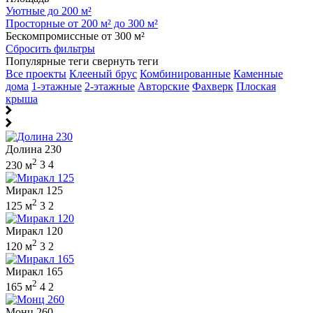
Уютные до 200 м²
Просторные от 200 м² до 300 м²
Бескомпромиссные от 300 м²
Сбросить фильтры
Популярные теги
свернуть теги
Все проекты
Клееный брус
Комбинированные
Каменные
дома
1-этажные
2-этажные
Авторские
Фахверк
Плоская
крыша
Долина 230
2
230 м
3
4
Миракл 125
2
125 м
3
2
Миракл 120
2
120 м
3
2
Миракл 165
2
165 м
4
2
Монц 260