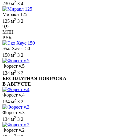
2
230 м
3
4
Миракл 125
2
125 м
3
2
9,9
МЛН
РУБ.
Эко Хаус 150
2
150 м
3
2
Форест v.5
2
134 м
3
2
БЕСПЛАТНАЯ ПОКРАСКА
В АВГУСТЕ
Форест v.4
2
134 м
3
2
Форест v.3
2
134 м
3
2
Форест v.2
2