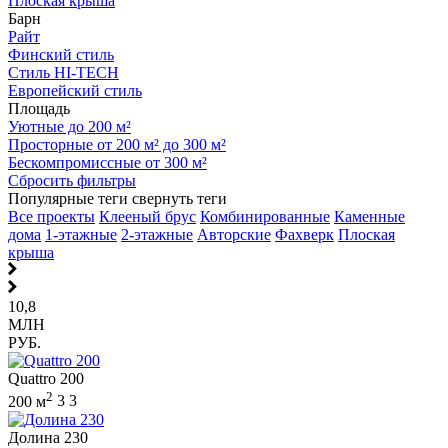
Плоская крыша
Барн
Райт
Финский стиль
Стиль HI-TECH
Европейский стиль
Площадь
Уютные до 200 м²
Просторные от 200 м² до 300 м²
Бескомпромиссные от 300 м²
Сбросить фильтры
Популярные теги
свернуть теги
Все проекты
Клееный брус
Комбинированные
Каменные
дома
1-этажные
2-этажные
Авторские
Фахверк
Плоская
крыша
10,8
МЛН
РУБ.
Quattro 200
2
200 м
3
3
Долина 230