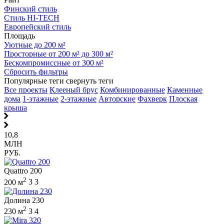
Финский стиль
Стиль HI-TECH
Европейский стиль
Площадь
Уютные до 200 м²
Просторные от 200 м² до 300 м²
Бескомпромиссные от 300 м²
Сбросить фильтры
Популярные теги
свернуть теги
Все проекты
Клееный брус
Комбинированные
Каменные
дома
1-этажные
2-этажные
Авторские
Фахверк
Плоская
крыша
10,8
МЛН
РУБ.
Quattro 200
2
200 м
3
3
Долина 230
2
230 м
3
4