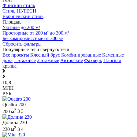
Финский стиль
Стиль HI-TECH
Европейский стиль
Площадь
Уютные до 200 м²
Просторные от 200 м² до 300 м²
Бескомпромиссные от 300 м²
Сбросить фильтры
Популярные теги
свернуть теги
Все проекты
Клееный брус
Комбинированные
Каменные
дома
1-этажные
2-этажные
Авторские
Фахверк
Плоская
крыша
10,8
МЛН
РУБ.
Quattro 200
2
200 м
3
3
Долина 230
2
230 м
3
4