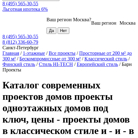
8 (495) 565-30-55
Льготная ипотека 6%
Ваш регион
Москва
?
Ваш регион
Москва
8 (495) 565-30-55
8 (812) 336-60-79
Санкт-Петербург
Главная
/
1-этажные
/
Все проекты
/
Просторные от 200 м² до
300 м²
/
Бескомпромиссные от 300 м²
/
Классический стиль
/
Финский стиль
/
Стиль HI-TECH
/
Европейский стиль
/
Барн
Проекты
Каталог современных
проектов домов проекты
одноэтажных домов под
ключ, цены - проекты домов
в классическом стиле и - и - в