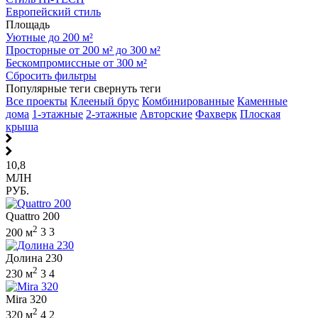
Европейский стиль
Площадь
Уютные до 200 м²
Просторные от 200 м² до 300 м²
Бескомпромиссные от 300 м²
Сбросить фильтры
Популярные теги
свернуть теги
Все проекты
Клееный брус
Комбинированные
Каменные
дома
1-этажные
2-этажные
Авторские
Фахверк
Плоская
крыша
10,8
МЛН
РУБ.
Quattro 200
2
200 м
3
3
Долина 230
2
230 м
3
4
Mira 320
2
320 м
4
2