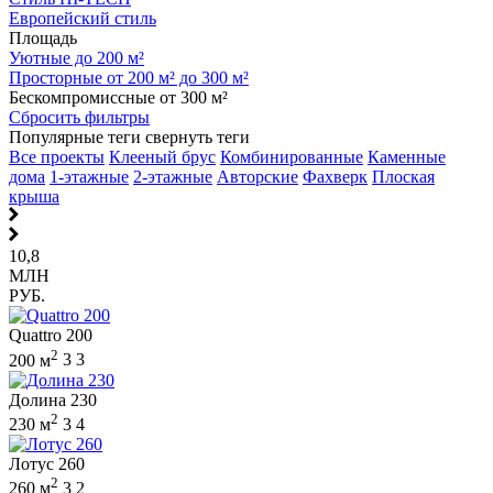
Европейский стиль
Площадь
Уютные до 200 м²
Просторные от 200 м² до 300 м²
Бескомпромиссные от 300 м²
Сбросить фильтры
Популярные теги
свернуть теги
Все проекты
Клееный брус
Комбинированные
Каменные
дома
1-этажные
2-этажные
Авторские
Фахверк
Плоская
крыша
10,8
МЛН
РУБ.
Quattro 200
2
200 м
3
3
Долина 230
2
230 м
3
4
Лотус 260
2
260 м
3
2