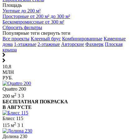
Площадь
Уютные до 200 м²
Просторные от 200 м² до 300 м²
Бескомпромиссные от 300 м²
Сбросить фильтры
Популярные теги
свернуть теги
Все проекты
Клееный брус
Комбинированные
Каменные
дома
1-этажные
2-этажные
Авторские
Фахверк
Плоская
крыша
10,8
МЛН
РУБ.
Quattro 200
2
200 м
3
3
БЕСПЛАТНАЯ ПОКРАСКА
В АВГУСТЕ
Блисс 115
2
115 м
3
1
Долина 230