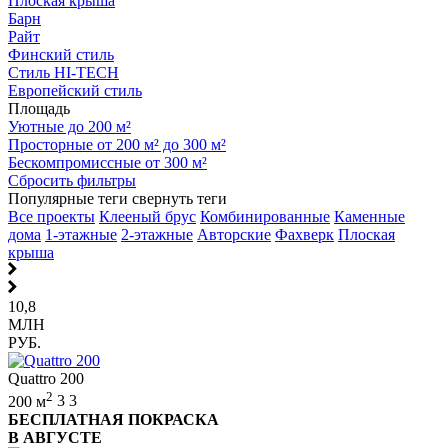
Плоская крыша
Барн
Райт
Финский стиль
Стиль HI-TECH
Европейский стиль
Площадь
Уютные до 200 м²
Просторные от 200 м² до 300 м²
Бескомпромиссные от 300 м²
Сбросить фильтры
Популярные теги
свернуть теги
Все проекты
Клееный брус
Комбинированные
Каменные
дома
1-этажные
2-этажные
Авторские
Фахверк
Плоская
крыша
10,8
МЛН
РУБ.
Quattro 200
2
200 м
3
3
БЕСПЛАТНАЯ ПОКРАСКА
В АВГУСТЕ