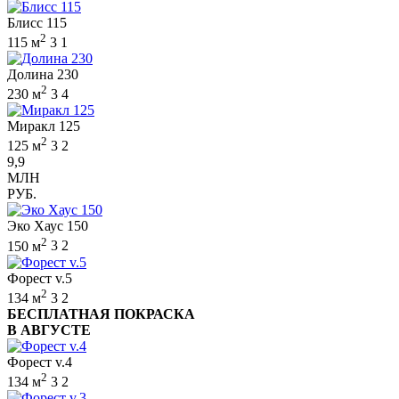
Блисс 115
2
115 м
3
1
Долина 230
2
230 м
3
4
Миракл 125
2
125 м
3
2
9,9
МЛН
РУБ.
Эко Хаус 150
2
150 м
3
2
Форест v.5
2
134 м
3
2
БЕСПЛАТНАЯ ПОКРАСКА
В АВГУСТЕ
Форест v.4
2
134 м
3
2