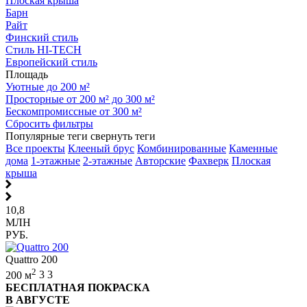
Плоская крыша
Барн
Райт
Финский стиль
Стиль HI-TECH
Европейский стиль
Площадь
Уютные до 200 м²
Просторные от 200 м² до 300 м²
Бескомпромиссные от 300 м²
Сбросить фильтры
Популярные теги
свернуть теги
Все проекты
Клееный брус
Комбинированные
Каменные
дома
1-этажные
2-этажные
Авторские
Фахверк
Плоская
крыша
10,8
МЛН
РУБ.
Quattro 200
2
200 м
3
3
БЕСПЛАТНАЯ ПОКРАСКА
В АВГУСТЕ