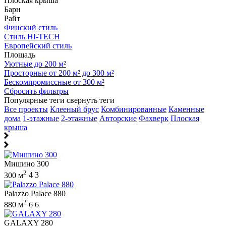
Плоская крыша
Барн
Райт
Финский стиль
Стиль HI-TECH
Европейский стиль
Площадь
Уютные до 200 м²
Просторные от 200 м² до 300 м²
Бескомпромиссные от 300 м²
Сбросить фильтры
Популярные теги
свернуть теги
Все проекты
Клееный брус
Комбинированные
Каменные
дома
1-этажные
2-этажные
Авторские
Фахверк
Плоская
крыша
Мишино 300
2
300 м
4
3
Palazzo Palace 880
2
880 м
6
6
GALAXY 280