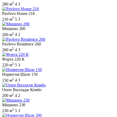
2
280 м
4
3
Pavlovo House 216
2
216 м
5
3
Мишино 200
2
200 м
4
2
Pavlovo Residence 260
2
260 м
4
3
Форта 220 К
2
220 м
5
3
Норвегия Шале 150
2
150 м
4
3
Опен Вилладж Комбо
2
200 м
4
2
Мишино 230
2
230 м
5
3