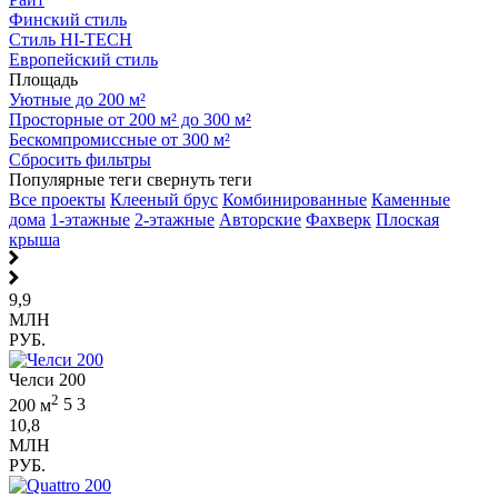
Финский стиль
Стиль HI-TECH
Европейский стиль
Площадь
Уютные до 200 м²
Просторные от 200 м² до 300 м²
Бескомпромиссные от 300 м²
Сбросить фильтры
Популярные теги
свернуть теги
Все проекты
Клееный брус
Комбинированные
Каменные
дома
1-этажные
2-этажные
Авторские
Фахверк
Плоская
крыша
9,9
МЛН
РУБ.
Челси 200
2
200 м
5
3
10,8
МЛН
РУБ.