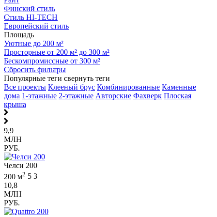
Финский стиль
Стиль HI-TECH
Европейский стиль
Площадь
Уютные до 200 м²
Просторные от 200 м² до 300 м²
Бескомпромиссные от 300 м²
Сбросить фильтры
Популярные теги
свернуть теги
Все проекты
Клееный брус
Комбинированные
Каменные
дома
1-этажные
2-этажные
Авторские
Фахверк
Плоская
крыша
9,9
МЛН
РУБ.
Челси 200
2
200 м
5
3
10,8
МЛН
РУБ.