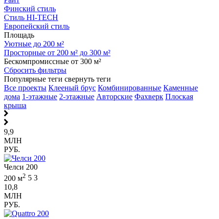
Финский стиль
Стиль HI-TECH
Европейский стиль
Площадь
Уютные до 200 м²
Просторные от 200 м² до 300 м²
Бескомпромиссные от 300 м²
Сбросить фильтры
Популярные теги
свернуть теги
Все проекты
Клееный брус
Комбинированные
Каменные
дома
1-этажные
2-этажные
Авторские
Фахверк
Плоская
крыша
9,9
МЛН
РУБ.
Челси 200
2
200 м
5
3
10,8
МЛН
РУБ.