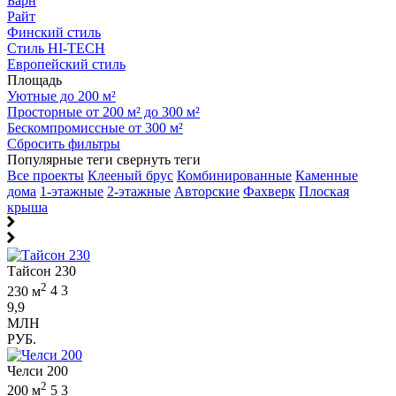
Барн
Райт
Финский стиль
Стиль HI-TECH
Европейский стиль
Площадь
Уютные до 200 м²
Просторные от 200 м² до 300 м²
Бескомпромиссные от 300 м²
Сбросить фильтры
Популярные теги
свернуть теги
Все проекты
Клееный брус
Комбинированные
Каменные
дома
1-этажные
2-этажные
Авторские
Фахверк
Плоская
крыша
Тайсон 230
2
230 м
4
3
9,9
МЛН
РУБ.
Челси 200
2
200 м
5
3