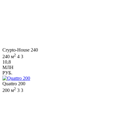
Crypto-House 240
2
240 м
4
3
10,8
МЛН
РУБ.
Quattro 200
2
200 м
3
3