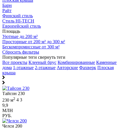
Плоская крыша
Барн
Райт
Финский стиль
Стиль HI-TECH
Европейский стиль
Площадь
Уютные до 200 м²
Просторные от 200 м² до 300 м²
Бескомпромиссные от 300 м²
Сбросить фильтры
Популярные теги
свернуть теги
Все проекты
Клееный брус
Комбинированные
Каменные
дома
1-этажные
2-этажные
Авторские
Фахверк
Плоская
крыша
Тайсон 230
2
230 м
4
3
9,9
МЛН
РУБ.
Челси 200