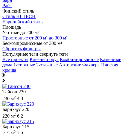
Барн
Райт
Финский стиль
Стиль HI-TECH
Европейский стиль
Площадь
Уютные до 200 м²
Просторные от 200 м² до 300 м²
Бескомпромиссные от 300 м²
Сбросить фильтры
Популярные теги
свернуть теги
Все проекты
Клееный брус
Комбинированные
Каменные
дома
1-этажные
2-этажные
Авторские
Фахверк
Плоская
крыша
Тайсон 230
2
230 м
4
3
Барнхаус 220
2
220 м
6
2
Барнхаус 215
2
215 м
3
3