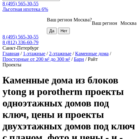
8 (495) 565-30-55
Льготная ипотека 6%
Ваш регион
Москва
?
Ваш регион
Москва
8 (495) 565-30-55
8 (812) 336-60-79
Санкт-Петербург
Главная
/
1-этажные
/
2-этажные
/
Каменные дома
/
Просторные от 200 м² до 300 м²
/
Барн
/
Райт
Проекты
Каменные дома из блоков
ytong и porotherm проекты
одноэтажных домов под
ключ, цены и проекты
двухэтажных домов под ключ
с планом, фото и цены - и -