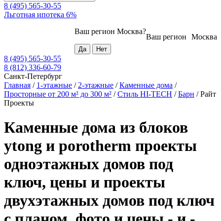
8 (495) 565-30-55
Льготная ипотека 6%
Ваш регион
Москва
?
Ваш регион
Москва
8 (495) 565-30-55
8 (812) 336-60-79
Санкт-Петербург
Главная
/
1-этажные
/
2-этажные
/
Каменные дома
/
Просторные от 200 м² до 300 м²
/
Стиль HI-TECH
/
Барн
/
Райт
Проекты
Каменные дома из блоков
ytong и porotherm проекты
одноэтажных домов под
ключ, цены и проекты
двухэтажных домов под ключ
с планом, фото и цены - и -