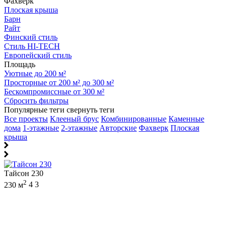
Фахверк
Плоская крыша
Барн
Райт
Финский стиль
Стиль HI-TECH
Европейский стиль
Площадь
Уютные до 200 м²
Просторные от 200 м² до 300 м²
Бескомпромиссные от 300 м²
Сбросить фильтры
Популярные теги
свернуть теги
Все проекты
Клееный брус
Комбинированные
Каменные
дома
1-этажные
2-этажные
Авторские
Фахверк
Плоская
крыша
Тайсон 230
2
230 м
4
3