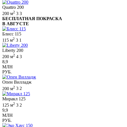
Quattro 200
2
200 м
3
3
БЕСПЛАТНАЯ ПОКРАСКА
В АВГУСТЕ
Блисс 115
2
115 м
3
1
Liberty 200
2
200 м
4
3
8,9
МЛН
РУБ.
Опен Вилладж
2
200 м
3
2
Миракл 125
2
125 м
3
2
9,9
МЛН
РУБ.