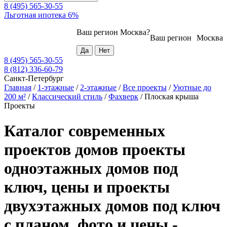
8 (495) 565-30-55
Льготная ипотека 6%
Ваш регион
Москва
?
Ваш регион
Москва
8 (495) 565-30-55
8 (812) 336-60-79
Санкт-Петербург
Главная
/
1-этажные
/
2-этажные
/
Все проекты
/
Уютные до
200 м²
/
Классический стиль
/
Фахверк
/
Плоская крыша
Проекты
Каталог современных
проектов домов проекты
одноэтажных домов под
ключ, цены и проекты
двухэтажных домов под ключ
с планом, фото и цены -