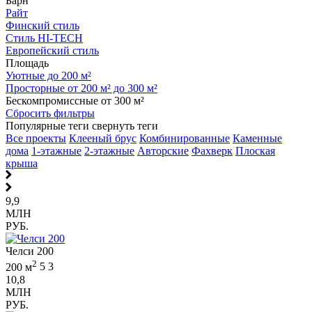
Барн
Райт
Финский стиль
Стиль HI-TECH
Европейский стиль
Площадь
Уютные до 200 м²
Просторные от 200 м² до 300 м²
Бескомпромиссные от 300 м²
Сбросить фильтры
Популярные теги
свернуть теги
Все проекты
Клееный брус
Комбинированные
Каменные
дома
1-этажные
2-этажные
Авторские
Фахверк
Плоская
крыша
9,9
МЛН
РУБ.
Челси 200
2
200 м
5
3
10,8
МЛН
РУБ.