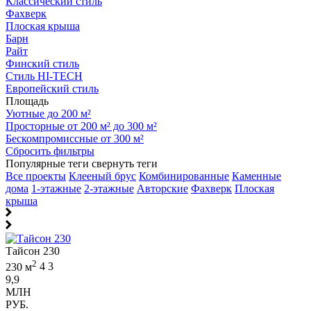
Классический стиль
Фахверк
Плоская крыша
Барн
Райт
Финский стиль
Стиль HI-TECH
Европейский стиль
Площадь
Уютные до 200 м²
Просторные от 200 м² до 300 м²
Бескомпромиссные от 300 м²
Сбросить фильтры
Популярные теги
свернуть теги
Все проекты
Клееный брус
Комбинированные
Каменные
дома
1-этажные
2-этажные
Авторские
Фахверк
Плоская
крыша
Тайсон 230
2
230 м
4
3
9,9
МЛН
РУБ.