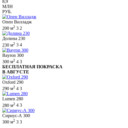
8,9
МЛН
РУБ.
Опен Вилладж
2
200 м
3
2
Долина 230
2
230 м
3
4
Bayron 300
2
300 м
4
3
БЕСПЛАТНАЯ ПОКРАСКА
В АВГУСТЕ
Oxford 290
2
290 м
4
3
Lumen 280
2
280 м
4
3
Сириус-А 300
2
300 м
3
3