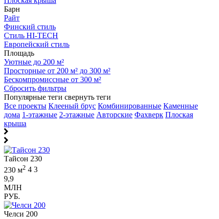
Плоская крыша
Барн
Райт
Финский стиль
Стиль HI-TECH
Европейский стиль
Площадь
Уютные до 200 м²
Просторные от 200 м² до 300 м²
Бескомпромиссные от 300 м²
Сбросить фильтры
Популярные теги
свернуть теги
Все проекты
Клееный брус
Комбинированные
Каменные
дома
1-этажные
2-этажные
Авторские
Фахверк
Плоская
крыша
Тайсон 230
2
230 м
4
3
9,9
МЛН
РУБ.
Челси 200