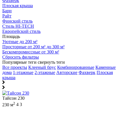
Фахверк
Плоская крыша
Барн
Райт
Финский стиль
Стиль HI-TECH
Европейский стиль
Площадь
Уютные до 200 м²
Просторные от 200 м² до 300 м²
Бескомпромиссные от 300 м²
Сбросить фильтры
Популярные теги
свернуть теги
Все проекты
Клееный брус
Комбинированные
Каменные
дома
1-этажные
2-этажные
Авторские
Фахверк
Плоская
крыша
Тайсон 230
2
230 м
4
3