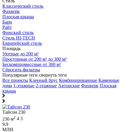
Стиль
Классический стиль
Фахверк
Плоская крыша
Барн
Райт
Финский стиль
Стиль HI-TECH
Европейский стиль
Площадь
Уютные до 200 м²
Просторные от 200 м² до 300 м²
Бескомпромиссные от 300 м²
Сбросить фильтры
Популярные теги
свернуть теги
Все проекты
Клееный брус
Комбинированные
Каменные
дома
1-этажные
2-этажные
Авторские
Фахверк
Плоская
крыша
Тайсон 230
2
230 м
4
3
9,9
МЛН