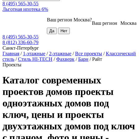
8 (495) 565-30-55
Льготная ипотека 6%
Ваш регион
Москва
?
Ваш регион
Москва
8 (495) 565-30-55
8 (812) 336-60-79
Санкт-Петербург
Главная
/
1-этажные
/
2-этажные
/
Все проекты
/
Классический
стиль
/
Стиль HI-TECH
/
Фахверк
/
Барн
/
Райт
Проекты
Каталог современных
проектов домов проекты
одноэтажных домов под
ключ, цены и проекты
двухэтажных домов под ключ
с планом, фото и цены -