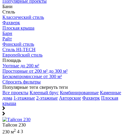
Популярные проекты
Бани
Стиль
Классический стиль
Фахверк
Плоская крыша
Барн
Райт
Финский стиль
Стиль HI-TECH
Европейский стиль
Площадь
Уютные до 200 м²
Просторные от 200 м² до 300 м²
Бескомпромиссные от 300 м²
Сбросить фильтры
Популярные теги
свернуть теги
Все проекты
Клееный брус
Комбинированные
Каменные
дома
1-этажные
2-этажные
Авторские
Фахверк
Плоская
крыша
Тайсон 230
2
230 м
4
3