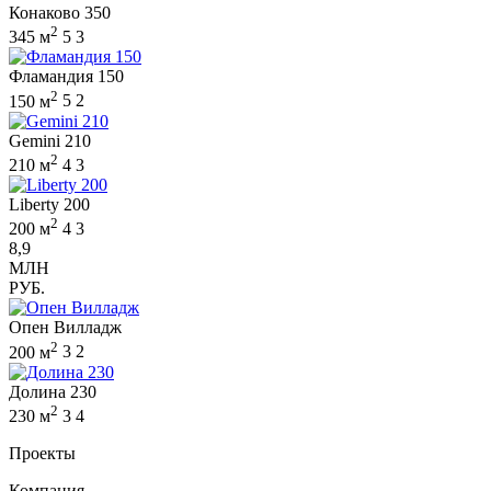
Конаково 350
2
345 м
5
3
Фламандия 150
2
150 м
5
2
Gemini 210
2
210 м
4
3
Liberty 200
2
200 м
4
3
8,9
МЛН
РУБ.
Опен Вилладж
2
200 м
3
2
Долина 230
2
230 м
3
4
Проекты
Компания