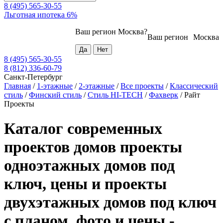
8 (495) 565-30-55
Льготная ипотека 6%
Ваш регион
Москва
?
Ваш регион
Москва
8 (495) 565-30-55
8 (812) 336-60-79
Санкт-Петербург
Главная
/
1-этажные
/
2-этажные
/
Все проекты
/
Классический
стиль
/
Финский стиль
/
Стиль HI-TECH
/
Фахверк
/
Райт
Проекты
Каталог современных
проектов домов проекты
одноэтажных домов под
ключ, цены и проекты
двухэтажных домов под ключ
с планом, фото и цены -