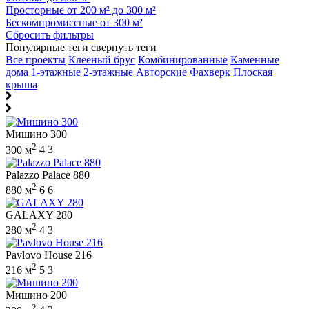
Просторные от 200 м² до 300 м²
Бескомпромиссные от 300 м²
Сбросить фильтры
Популярные теги
свернуть теги
Все проекты
Клееный брус
Комбинированные
Каменные
дома
1-этажные
2-этажные
Авторские
Фахверк
Плоская
крыша
Мишино 300
2
300 м
4
3
Palazzo Palace 880
2
880 м
6
6
GALAXY 280
2
280 м
4
3
Pavlovo House 216
2
216 м
5
3
Мишино 200
2