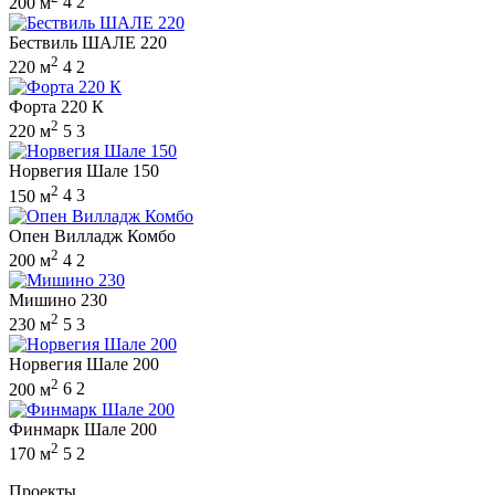
200 м
4
2
Бествиль ШАЛЕ 220
2
220 м
4
2
Форта 220 К
2
220 м
5
3
Норвегия Шале 150
2
150 м
4
3
Опен Вилладж Комбо
2
200 м
4
2
Мишино 230
2
230 м
5
3
Норвегия Шале 200
2
200 м
6
2
Финмарк Шале 200
2
170 м
5
2
Проекты