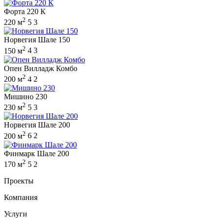
Форта 220 К
2
220 м
5
3
Норвегия Шале 150
2
150 м
4
3
Опен Вилладж Комбо
2
200 м
4
2
Мишино 230
2
230 м
5
3
Норвегия Шале 200
2
200 м
6
2
Финмарк Шале 200
2
170 м
5
2
Проекты
Компания
Услуги