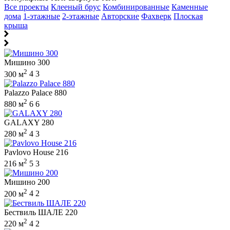
Все проекты
Клееный брус
Комбинированные
Каменные
дома
1-этажные
2-этажные
Авторские
Фахверк
Плоская
крыша
Мишино 300
2
300 м
4
3
Palazzo Palace 880
2
880 м
6
6
GALAXY 280
2
280 м
4
3
Pavlovo House 216
2
216 м
5
3
Мишино 200
2
200 м
4
2
Бествиль ШАЛЕ 220
2
220 м
4
2