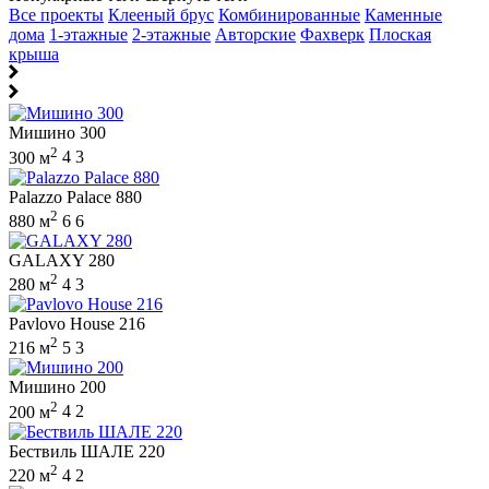
Все проекты
Клееный брус
Комбинированные
Каменные
дома
1-этажные
2-этажные
Авторские
Фахверк
Плоская
крыша
Мишино 300
2
300 м
4
3
Palazzo Palace 880
2
880 м
6
6
GALAXY 280
2
280 м
4
3
Pavlovo House 216
2
216 м
5
3
Мишино 200
2
200 м
4
2
Бествиль ШАЛЕ 220
2
220 м
4
2