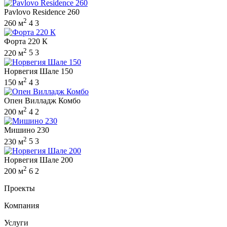
Pavlovo Residence 260
2
260 м
4
3
Форта 220 К
2
220 м
5
3
Норвегия Шале 150
2
150 м
4
3
Опен Вилладж Комбо
2
200 м
4
2
Мишино 230
2
230 м
5
3
Норвегия Шале 200
2
200 м
6
2
Проекты
Компания
Услуги