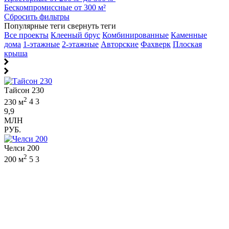
Бескомпромиссные от 300 м²
Сбросить фильтры
Популярные теги
свернуть теги
Все проекты
Клееный брус
Комбинированные
Каменные
дома
1-этажные
2-этажные
Авторские
Фахверк
Плоская
крыша
Тайсон 230
2
230 м
4
3
9,9
МЛН
РУБ.
Челси 200
2
200 м
5
3