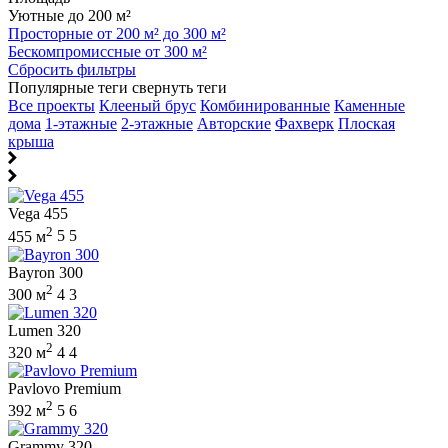
Уютные до 200 м²
Просторные от 200 м² до 300 м²
Бескомпромиссные от 300 м²
Сбросить фильтры
Популярные теги
свернуть теги
Все проекты
Клееный брус
Комбинированные
Каменные
дома
1-этажные
2-этажные
Авторские
Фахверк
Плоская
крыша
Vega 455
2
455 м
5
5
Bayron 300
2
300 м
4
3
Lumen 320
2
320 м
4
4
Pavlovo Premium
2
392 м
5
6
Grammy 320