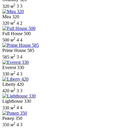
2
320 м
3
3
Mira 320
2
320 м
4
2
Full House 500
2
500 м
4
4
Prime House 585
2
585 м
3
4
Everest 330
2
330 м
4
3
Liberty 420
2
420 м
3
3
Lighthouse 330
2
330 м
4
4
Ривер 350
2
350 м
4
3