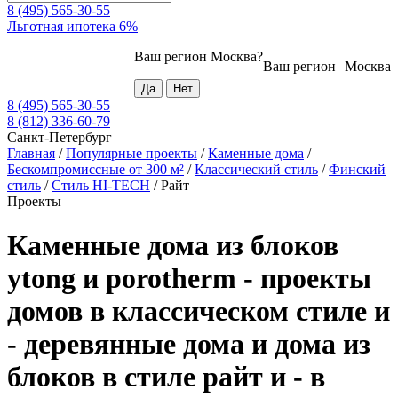
8 (495) 565-30-55
Льготная ипотека 6%
Ваш регион
Москва
?
Ваш регион
Москва
8 (495) 565-30-55
8 (812) 336-60-79
Санкт-Петербург
Главная
/
Популярные проекты
/
Каменные дома
/
Бескомпромиссные от 300 м²
/
Классический стиль
/
Финский
стиль
/
Стиль HI-TECH
/
Райт
Проекты
Каменные дома из блоков
ytong и porotherm - проекты
домов в классическом стиле и
- деревянные дома и дома из
блоков в стиле райт и - в