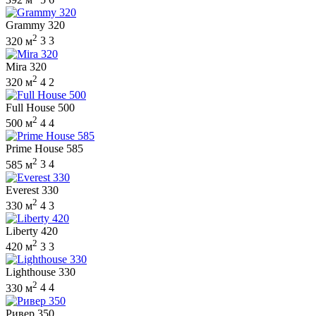
Grammy 320
2
320 м
3
3
Mira 320
2
320 м
4
2
Full House 500
2
500 м
4
4
Prime House 585
2
585 м
3
4
Everest 330
2
330 м
4
3
Liberty 420
2
420 м
3
3
Lighthouse 330
2
330 м
4
4
Ривер 350