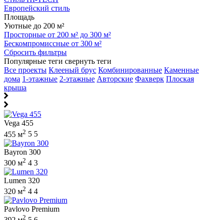
Европейский стиль
Площадь
Уютные до 200 м²
Просторные от 200 м² до 300 м²
Бескомпромиссные от 300 м²
Сбросить фильтры
Популярные теги
свернуть теги
Все проекты
Клееный брус
Комбинированные
Каменные
дома
1-этажные
2-этажные
Авторские
Фахверк
Плоская
крыша
Vega 455
2
455 м
5
5
Bayron 300
2
300 м
4
3
Lumen 320
2
320 м
4
4
Pavlovo Premium
2
392 м
5
6