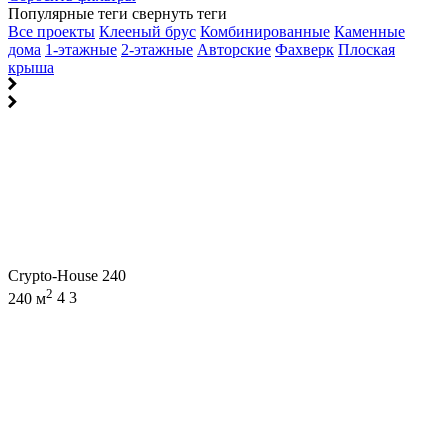
Популярные теги
свернуть теги
Все проекты
Клееный брус
Комбинированные
Каменные
дома
1-этажные
2-этажные
Авторские
Фахверк
Плоская
крыша
Crypto-House 240
2
240 м
4
3