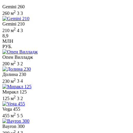
Gemini 260
2
260 м
3
3
Gemini 210
2
210 м
4
3
8,9
МЛН
РУБ.
Опен Вилладж
2
200 м
3
2
Долина 230
2
230 м
3
4
Миракл 125
2
125 м
3
2
Vega 455
2
455 м
5
5
Bayron 300
2