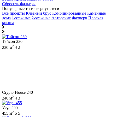
Сбросить фильтры
Популярные теги
свернуть теги
Все проекты
Клееный брус
Комбинированные
Каменные
дома
1-этажные
2-этажные
Авторские
Фахверк
Плоская
крыша
Тайсон 230
2
230 м
4
3
Crypto-House 240
2
240 м
4
3
Vega 455
2
455 м
5
5