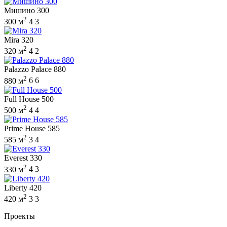
Мишино 300
2
300 м
4
3
Mira 320
2
320 м
4
2
Palazzo Palace 880
2
880 м
6
6
Full House 500
2
500 м
4
4
Prime House 585
2
585 м
3
4
Everest 330
2
330 м
4
3
Liberty 420
2
420 м
3
3
Проекты