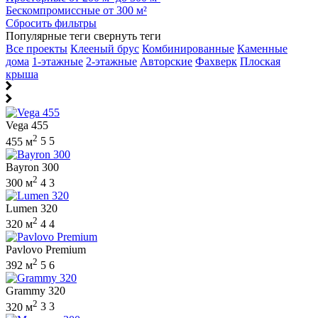
Бескомпромиссные от 300 м²
Сбросить фильтры
Популярные теги
свернуть теги
Все проекты
Клееный брус
Комбинированные
Каменные
дома
1-этажные
2-этажные
Авторские
Фахверк
Плоская
крыша
Vega 455
2
455 м
5
5
Bayron 300
2
300 м
4
3
Lumen 320
2
320 м
4
4
Pavlovo Premium
2
392 м
5
6
Grammy 320
2
320 м
3
3