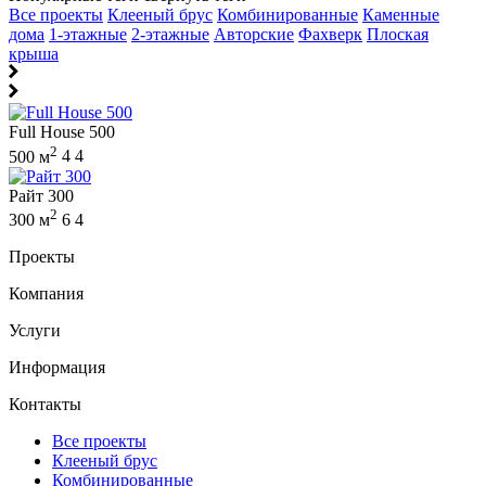
Все проекты
Клееный брус
Комбинированные
Каменные
дома
1-этажные
2-этажные
Авторские
Фахверк
Плоская
крыша
Full House 500
2
500 м
4
4
Райт 300
2
300 м
6
4
Проекты
Компания
Услуги
Информация
Контакты
Все проекты
Клееный брус
Комбинированные