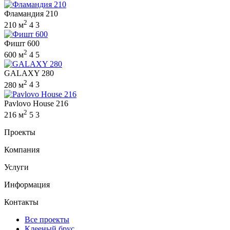
Фламандия 210
2
210 м
4
3
Фишт 600
2
600 м
4
5
GALAXY 280
2
280 м
4
3
Pavlovo House 216
2
216 м
5
3
Проекты
Компания
Услуги
Информация
Контакты
Все проекты
Клееный брус