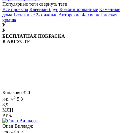
Популярные теги
свернуть теги
Все проекты
Клееный брус
Комбинированные
Каменные
дома
1-этажные
2-этажные
Авторские
Фахверк
Плоская
крыша
БЕСПЛАТНАЯ ПОКРАСКА
В АВГУСТЕ
Конаково 350
2
345 м
5
3
8,9
МЛН
РУБ.
Опен Вилладж
2
200 м
3
2