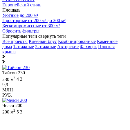
Европейский стиль
Площадь
Уютные до 200 м²
Просторные от 200 м² до 300 м²
Бескомпромиссные от 300 м²
Сбросить фильтры
Популярные теги
свернуть теги
Все проекты
Клееный брус
Комбинированные
Каменные
дома
1-этажные
2-этажные
Авторские
Фахверк
Плоская
крыша
Тайсон 230
2
230 м
4
3
9,9
МЛН
РУБ.
Челси 200
2
200 м
5
3