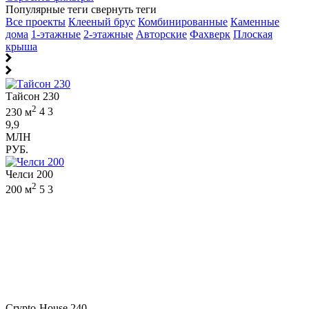
Популярные теги
свернуть теги
Все проекты
Клееный брус
Комбинированные
Каменные
дома
1-этажные
2-этажные
Авторские
Фахверк
Плоская
крыша
Тайсон 230
2
230 м
4
3
9,9
МЛН
РУБ.
Челси 200
2
200 м
5
3
Crypto-House 240