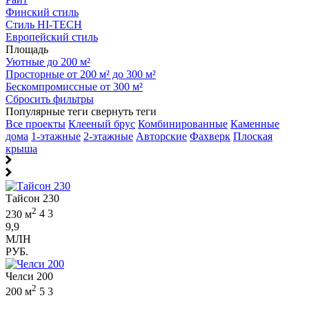
Финский стиль
Стиль HI-TECH
Европейский стиль
Площадь
Уютные до 200 м²
Просторные от 200 м² до 300 м²
Бескомпромиссные от 300 м²
Сбросить фильтры
Популярные теги
свернуть теги
Все проекты
Клееный брус
Комбинированные
Каменные
дома
1-этажные
2-этажные
Авторские
Фахверк
Плоская
крыша
Тайсон 230
2
230 м
4
3
9,9
МЛН
РУБ.
Челси 200
2
200 м
5
3