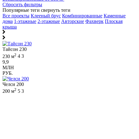
Сбросить фильтры
Популярные теги
свернуть теги
Все проекты
Клееный брус
Комбинированные
Каменные
дома
1-этажные
2-этажные
Авторские
Фахверк
Плоская
крыша
Тайсон 230
2
230 м
4
3
9,9
МЛН
РУБ.
Челси 200
2
200 м
5
3