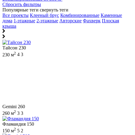
Сбросить фильтры
Популярные теги
свернуть теги
Все проекты
Клееный брус
Комбинированные
Каменные
дома
1-этажные
2-этажные
Авторские
Фахверк
Плоская
крыша
Тайсон 230
2
230 м
4
3
Gemini 260
2
260 м
3
3
Фламандия 150
2
150 м
5
2