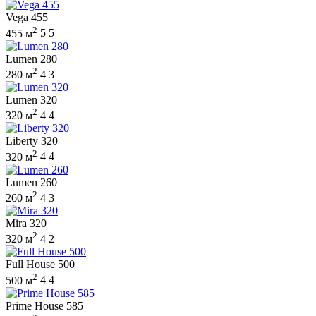
Vega 455
2
455 м
5
5
Lumen 280
2
280 м
4
3
Lumen 320
2
320 м
4
4
Liberty 320
2
320 м
4
4
Lumen 260
2
260 м
4
3
Mira 320
2
320 м
4
2
Full House 500
2
500 м
4
4
Prime House 585