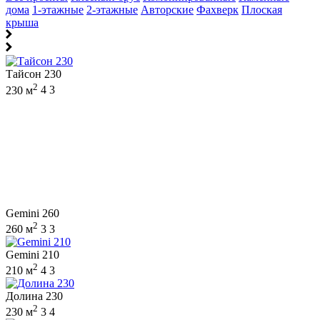
дома
1-этажные
2-этажные
Авторские
Фахверк
Плоская
крыша
Тайсон 230
2
230 м
4
3
Gemini 260
2
260 м
3
3
Gemini 210
2
210 м
4
3
Долина 230
2
230 м
3
4