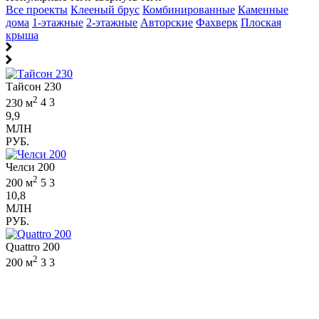
Все проекты
Клееный брус
Комбинированные
Каменные
дома
1-этажные
2-этажные
Авторские
Фахверк
Плоская
крыша
Тайсон 230
2
230 м
4
3
9,9
МЛН
РУБ.
Челси 200
2
200 м
5
3
10,8
МЛН
РУБ.
Quattro 200
2
200 м
3
3