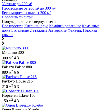
Уютные до 200 м²
Просторные от 200 м² до 300 м²
Бескомпромиссные от 300 м²
Сбросить фильтры
Популярные теги
свернуть теги
Все проекты
Клееный брус
Комбинированные
Каменные
дома
1-этажные
2-этажные
Авторские
Фахверк
Плоская
крыша
Мишино 300
2
300 м
4
3
Palazzo Palace 880
2
880 м
6
6
Pavlovo House 216
2
216 м
5
3
Норвегия Шале 150
2
150 м
4
3
Опен Вилладж Комбо